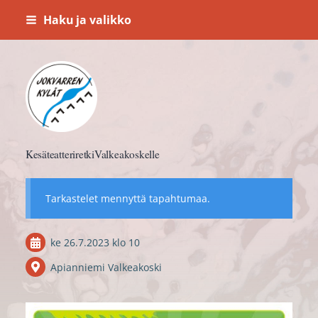
Siirry
Haku ja valikko
sivun
sisältöön
Jokvarren kylät ry.
KesäteatteriretkiValkeakoskelle
Tarkastelet mennyttä tapahtumaa.
ke 26.7.2023
klo 10
Apianniemi Valkeakoski