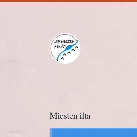
Siirry
sivun
sisältöön
Jokvarren kylät ry.
Miesten ilta