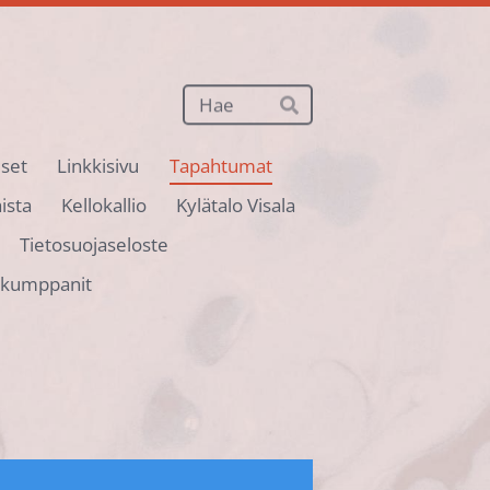
Haku
Hae
iset
Linkkisivu
Tapahtumat
ista
Kellokallio
Kylätalo Visala
Tietosuojaseloste
ökumppanit