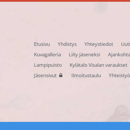
Etusivu
Yhdistys
Yhteystiedot
Uut
Kuvagalleria
Liity jäseneksi
Ajankohta
Lampipuisto
Kylätalo Visalan varaukset
Jäsensivut
Ilmoitustaulu
Yhteisty