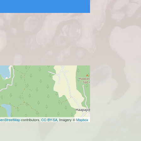
enStreetMap
contributors,
CC-BY-SA
, Imagery ©
Mapbox