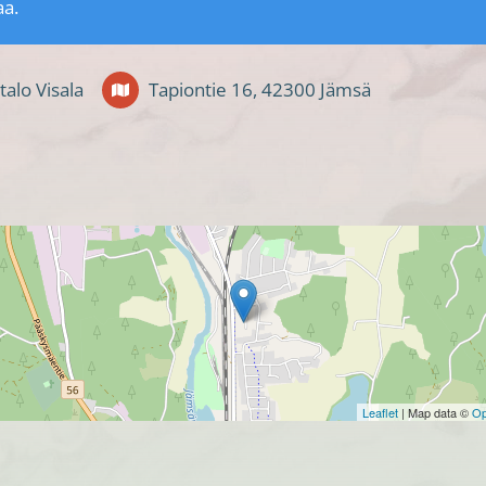
aa.
talo Visala
Tapiontie 16, 42300 Jämsä
Leaflet
| Map data ©
Op