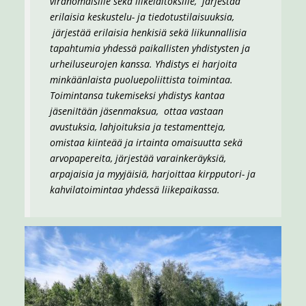
viranomaisille sekä liikelaitoksille, järjestää
erilaisia keskustelu- ja tiedotustilaisuuksia,
järjestää erilaisia henkisiä sekä liikunnallisia
tapahtumia yhdessä paikallisten yhdistysten ja
urheiluseurojen kanssa. Yhdistys ei harjoita
minkäänlaista puoluepoliittista toimintaa.
Toimintansa tukemiseksi yhdistys kantaa
jäseniItään jäsenmaksua, ottaa vastaan
avustuksia, lahjoituksia ja testamentteja,
omistaa kiinteää ja irtainta omaisuutta sekä
arvopapereita, järjestää varainkeräyksiä,
arpajaisia ja myyjäisiä, harjoittaa kirpputori- ja
kahvilatoimintaa yhdessä liikepaikassa.