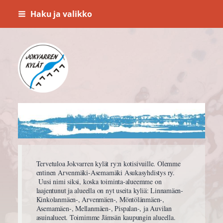
Siirry
Haku ja valikko
sivun
sisältöön
Jokvarren kylät ry.
Tervetuloa Jokvarren kylät ry:n kotisivuille. Olemme
entinen Arvenmäki-Asemamäki Asukasyhdistys ry.
Uusi nimi siksi, koska toiminta-alueemme on
laajentunut ja alueella on nyt useita kyliä: Linnamäen-
Kinkolanmäen-, Arvenmäen-, Möntölänmäen-,
Asemamäen-, Mellanmäen-, Pispalan-, ja Auvilan
asuinalueet. Toimimme Jämsän kaupungin alueella.