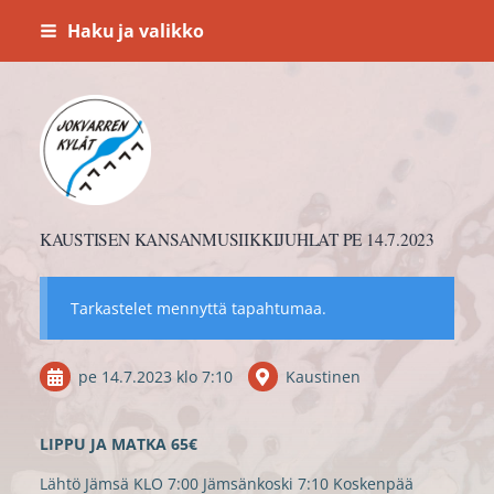
Siirry
Haku ja valikko
sivun
sisältöön
Jokvarren kylät ry.
KAUSTISEN KANSANMUSIIKKIJUHLAT PE 14.7.2023
Tarkastelet mennyttä tapahtumaa.
pe 14.7.2023
klo 7:10
Kaustinen
LIPPU JA MATKA 65€
Lähtö Jämsä KLO 7:00 Jämsänkoski 7:10 Koskenpää