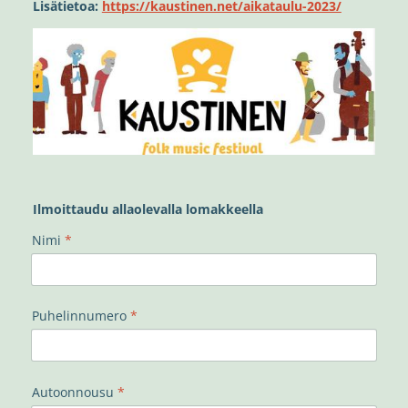
Lisätietoa:
https://kaustinen.net/aikataulu-2023/
Ilmoittaudu allaolevalla lomakkeella
Nimi
*
Puhelinnumero
*
Autoonnousu
*