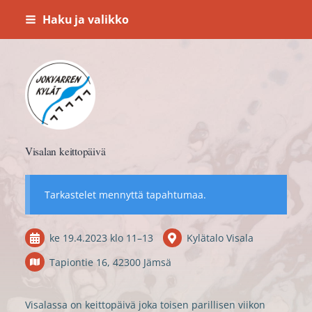
Siirry
Haku ja valikko
sivun
sisältöön
Jokvarren kylät ry.
Visalan keittopäivä
Tarkastelet mennyttä tapahtumaa.
ke 19.4.2023
klo 11
–
13
Kylätalo Visala
Tapiontie 16, 42300 Jämsä
Visalassa on keittopäivä joka toisen parillisen viikon