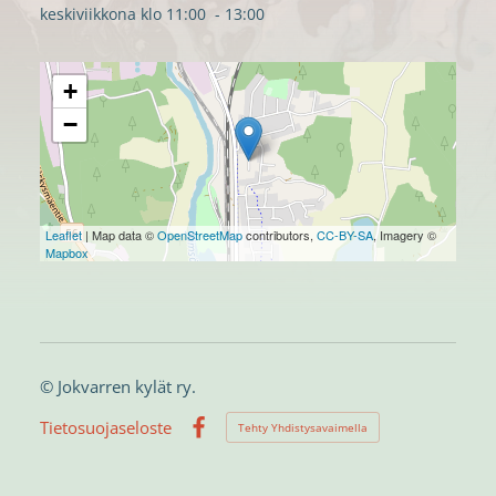
keskiviikkona klo 11:00 - 13:00
+
−
Leaflet
| Map data ©
OpenStreetMap
contributors,
CC-BY-SA
, Imagery ©
Mapbox
©
Jokvarren kylät ry.
Tietosuojaseloste
Tehty Yhdistysavaimella
Facebook