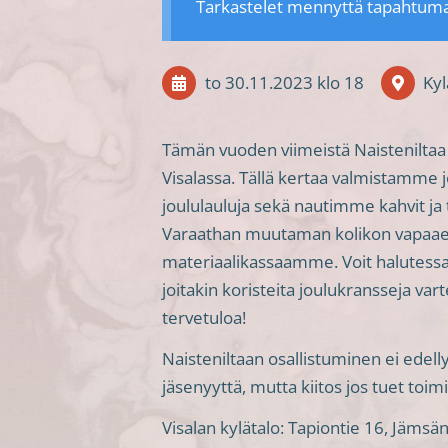
Tarkastelet mennyttä tapahtum
to 30.11.2023
klo 18
Kyl
Tämän vuoden viimeistä Naisteniltaa
Visalassa. Tällä kertaa valmistamme
joululauluja sekä nautimme kahvit j
Varaathan muutaman kolikon vapaa
materiaalikassaamme. Voit halutess
joitakin koristeita joulukransseja var
tervetuloa!
Naisteniltaan osallistuminen ei ede
jäsenyyttä, mutta kiitos jos tuet to
Visalan kylätalo: Tapiontie 16, Jämsä