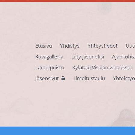
Etusivu
Yhdistys
Yhteystiedot
Uut
Kuvagalleria
Liity jäseneksi
Ajankohta
Lampipuisto
Kylätalo Visalan varaukset
Jäsensivut
Ilmoitustaulu
Yhteisty