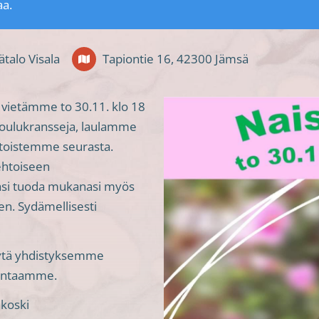
aa.
ätalo Visala
Tapiontie 16, 42300 Jämsä
 vietämme to 30.11. klo 18
 joulukransseja, laulamme
a toistemme seurasta.
ehtoiseen
asi tuoda mukanasi myös
ten. Sydämellisesti
llytä yhdistyksemme
imintaamme.
nkoski