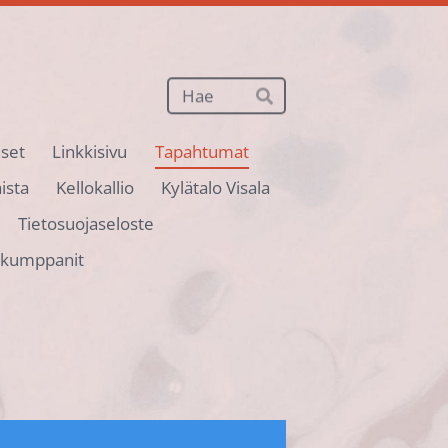
Haku
Hae
iset
Linkkisivu
Tapahtumat
ista
Kellokallio
Kylätalo Visala
Tietosuojaseloste
ökumppanit