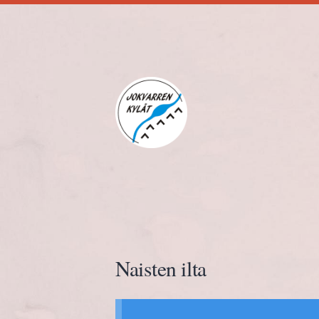
Siirry
sivun
sisältöön
Jokvarren kylät ry.
Naisten ilta