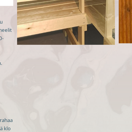
tu
eelit
0-
.
urahaa
ä klo