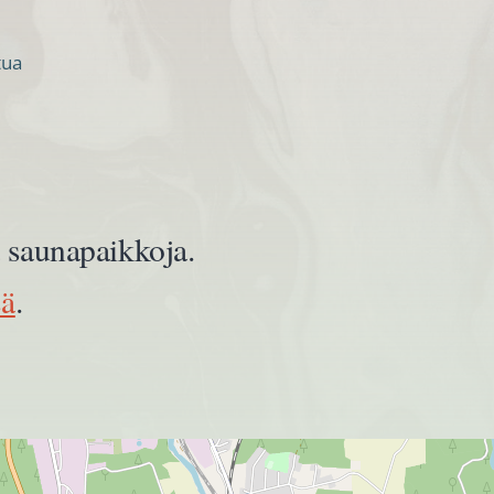
tua
ää saunapaikkoja.
sä
.