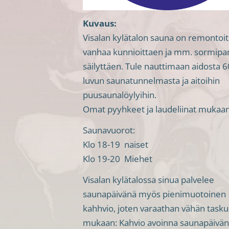
Kuvaus:
Visalan kylätalon sauna on remontoi
vanhaa kunnioittaen ja mm. sormipan
säilyttäen. Tule nauttimaan aidosta 6
luvun saunatunnelmasta ja aitoihin
puusaunalöylyihin.
Omat pyyhkeet ja laudeliinat mukaan
Saunavuorot:
Klo 18-19 naiset
Klo 19-20 Miehet
Visalan kylätalossa sinua palvelee
saunapäivänä myös pienimuotoinen
kahhvio, joten varaathan vähän task
mukaan: Kahvio avoinna saunapäivän