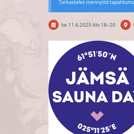
Tarkastelet mennyttä tapahtum
ke 11.6.2025
klo 18
–
20