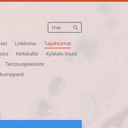
Haku
Hae
iset
Linkkisivu
Tapahtumat
ista
Kellokallio
Kylätalo Visala
Tietosuojaseloste
ökumppanit