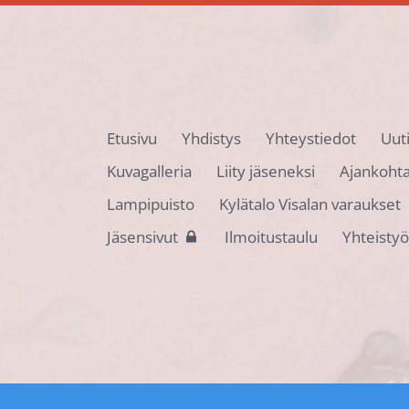
Etusivu
Yhdistys
Yhteystiedot
Uut
Kuvagalleria
Liity jäseneksi
Ajankohta
Lampipuisto
Kylätalo Visalan varaukset
Jäsensivut
Ilmoitustaulu
Yhteisty