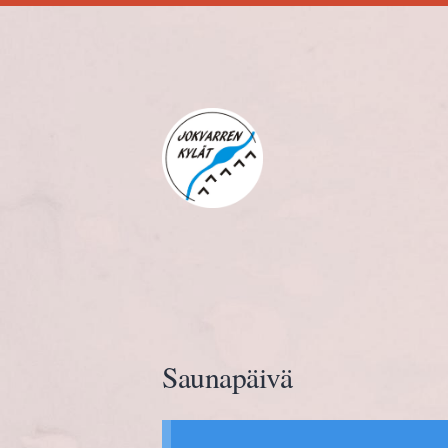
Siirry
sivun
sisältöön
Jokvarren kylät ry.
Saunapäivä