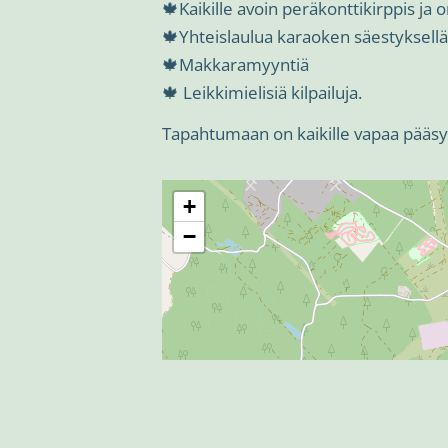
🍁Kaikille avoin peräkonttikirppis ja 
🍁Yhteislaulua karaoken säestyksellä
🍁Makkaramyyntiä
🍁 Leikkimielisiä kilpailuja.
Tapahtumaan on kaikille vapaa pääsy.
+
−