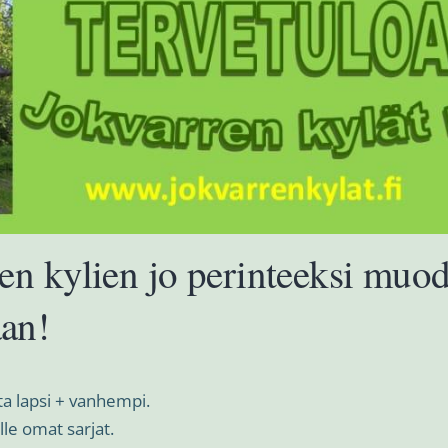
en kylien jo perinteeksi muo
an!
a lapsi + vanhempi.
ille omat sarjat.