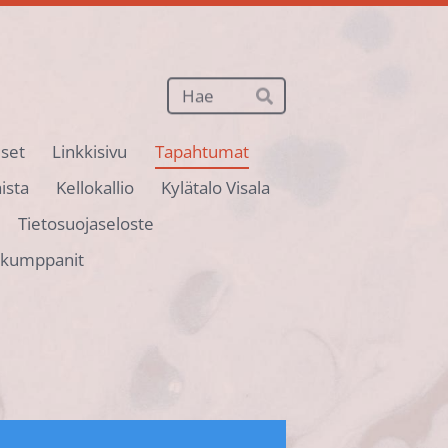
Haku
Hae
iset
Linkkisivu
Tapahtumat
ista
Kellokallio
Kylätalo Visala
Tietosuojaseloste
ökumppanit