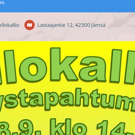
aa.
ellokallio
Lastaajantie 12, 42300 Jämsä