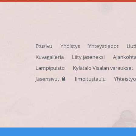
Etusivu
Yhdistys
Yhteystiedot
Uut
Kuvagalleria
Liity jäseneksi
Ajankohta
Lampipuisto
Kylätalo Visalan varaukset
Jäsensivut
Ilmoitustaulu
Yhteisty