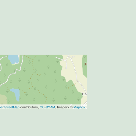
enStreetMap
contributors,
CC-BY-SA
, Imagery ©
Mapbox