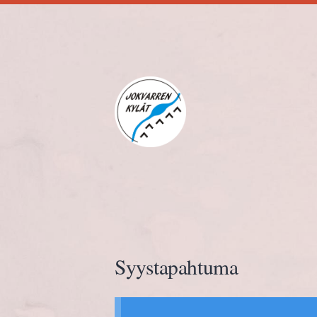
Siirry
sivun
sisältöön
Jokvarren kylät ry.
Syystapahtuma