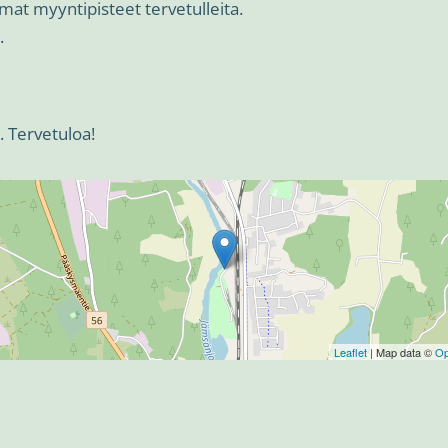
omat myyntipisteet tervetulleita.
.
 Tervetuloa!
Leaflet
| Map data ©
Op