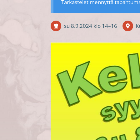
Tarkastelet mennyttä tapahtum
su 8.9.2024
klo 14
–
16
K